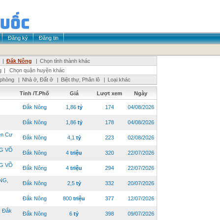
Đăng ký
Đăng tin
|
Đắk Nông
|
Chọn tỉnh thành khác
g
|
Chọn quận huyện khác
 phòng
|
Nhà ở, Đất ở
|
Biệt thự, Phân lô
|
Loại khác
Tỉnh /T.Phố
Giá
Lượt xem
Ngày
Đắk Nông
1,86
tỷ
174
04/08/2026
Đắk Nông
1,86
tỷ
178
04/08/2026
ện Cư
Đắk Nông
4,1
tỷ
223
02/08/2026
G VÕ
Đắk Nông
4
triệu
320
22/07/2026
G VÕ
Đắk Nông
4
triệu
294
22/07/2026
NG,
Đắk Nông
2,5
tỷ
332
20/07/2026
Đắk Nông
800
triệu
377
12/07/2026
 Đắk
Đắk Nông
6
tỷ
398
09/07/2026