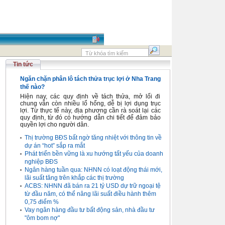
Tin tức
Ngăn chặn phân lô tách thửa trục lợi ở Nha Trang
thế nào?
Hiện nay, các quy định về tách thửa, mở lối đi
chung vẫn còn nhiều lổ hổng, dễ bị lợi dụng trục
lợi. Từ thực tế này, địa phương cần rà soát lại các
quy định, từ đó có hướng dẫn chi tiết để đảm bảo
quyền lợi cho người dân.
Thị trường BĐS bất ngờ tăng nhiệt với thông tin về
dự án “hot” sắp ra mắt
Phát triển bền vững là xu hướng tất yếu của doanh
nghiệp BĐS
Ngân hàng tuần qua: NHNN có loạt động thái mới,
lãi suất tăng trên khắp các thị trường
ACBS: NHNN đã bán ra 21 tỷ USD dự trữ ngoại tệ
từ đầu năm, có thể nâng lãi suất điều hành thêm
0,75 điểm %
Vay ngân hàng đầu tư bất động sản, nhà đầu tư
"ôm bom nợ"