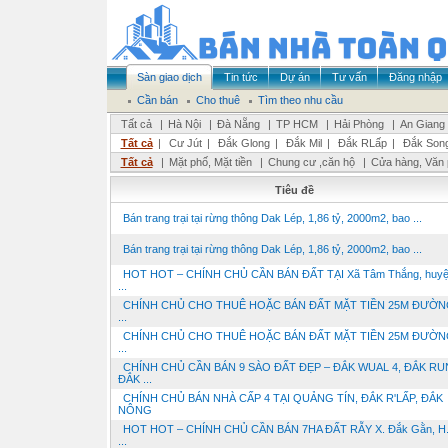
Sàn giao dịch
Tin tức
Dự án
Tư vấn
Đăng nhập
Cần bán
Cho thuê
Tìm theo nhu cầu
Tất cả
|
Hà Nội
|
Đà Nẵng
|
TP HCM
|
Hải Phòng
|
An Giang
Tất cả
|
Cư Jút
|
Đắk Glong
|
Đắk Mil
|
Đắk RLấp
|
Đắk Son
Tất cả
|
Mặt phố, Mặt tiền
|
Chung cư ,căn hộ
|
Cửa hàng, Văn
Tiêu đề
Bán trang trại tại rừng thông Dak Lép, 1,86 tỷ, 2000m2, bao ...
Bán trang trại tại rừng thông Dak Lép, 1,86 tỷ, 2000m2, bao ...
HOT HOT – CHÍNH CHỦ CẦN BÁN ĐẤT TẠI Xã Tâm Thắng, huy
...
CHÍNH CHỦ CHO THUÊ HOẶC BÁN ĐẤT MẶT TIỀN 25M ĐƯỜN
...
CHÍNH CHỦ CHO THUÊ HOẶC BÁN ĐẤT MẶT TIỀN 25M ĐƯỜN
...
CHÍNH CHỦ CẦN BÁN 9 SÀO ĐẤT ĐẸP – ĐẮK WUAL 4, ĐẮK RU
ĐẮK ...
CHÍNH CHỦ BÁN NHÀ CẤP 4 TẠI QUẢNG TÍN, ĐẮK R'LẤP, ĐẮK
NÔNG
HOT HOT – CHÍNH CHỦ CẦN BÁN 7HA ĐẤT RẪY X. Đắk Gằn, H.
...