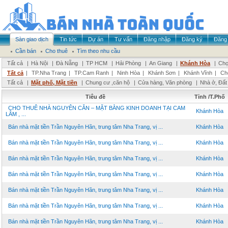
Sàn giao dịch
Tin tức
Dự án
Tư vấn
Đăng nhập
Đăng ký
Đăng 
Cần bán
Cho thuê
Tìm theo nhu cầu
Tất cả
|
Hà Nội
|
Đà Nẵng
|
TP HCM
|
Hải Phòng
|
An Giang
|
Khánh Hòa
|
Chọ
Tất cả
|
TP.Nha Trang
|
TP.Cam Ranh
|
Ninh Hòa
|
Khánh Sơn
|
Khánh Vĩnh
|
Ch
Tất cả
|
Mặt phố, Mặt tiền
|
Chung cư ,căn hộ
|
Cửa hàng, Văn phòng
|
Nhà ở, Đất
Tiêu đề
Tỉnh /T.Phố
CHO THUÊ NHÀ NGUYÊN CĂN – MẶT BẰNG KINH DOANH TẠI CAM
Khánh Hòa
LÂM , ...
Bán nhà mặt tiền Trần Nguyên Hãn, trung tâm Nha Trang, vị ...
Khánh Hòa
Bán nhà mặt tiền Trần Nguyên Hãn, trung tâm Nha Trang, vị ...
Khánh Hòa
Bán nhà mặt tiền Trần Nguyên Hãn, trung tâm Nha Trang, vị ...
Khánh Hòa
Bán nhà mặt tiền Trần Nguyên Hãn, trung tâm Nha Trang, vị ...
Khánh Hòa
Bán nhà mặt tiền Trần Nguyên Hãn, trung tâm Nha Trang, vị ...
Khánh Hòa
Bán nhà mặt tiền Trần Nguyên Hãn, trung tâm Nha Trang, vị ...
Khánh Hòa
Bán nhà mặt tiền Trần Nguyên Hãn, trung tâm Nha Trang, vị ...
Khánh Hòa