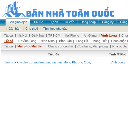
Sàn giao dịch
Tin tức
Dự án
Tư vấn
Đăng nhập
Đăng ký
Đăng 
Cần bán
Cho thuê
Tìm theo nhu cầu
Tất cả
|
Hà Nội
|
Đà Nẵng
|
TP HCM
|
Hải Phòng
|
An Giang
|
Vĩnh Long
|
Chọn
Tất cả
|
TP.Vĩnh Long
|
Bình Minh
|
Bình Tân
|
Long Hồ
|
Mang Thít
|
Chọn quận 
Tất cả
|
Mặt phố, Mặt tiền
|
Chung cư ,căn hộ
|
Cửa hàng, Văn phòng
|
Nhà ở, Đất
Tiêu đề
Tỉnh /T.Phố
Bán nhà khu dân cư sau lưng sau sân vận động Phường 2 cũ, ...
Vĩnh Long