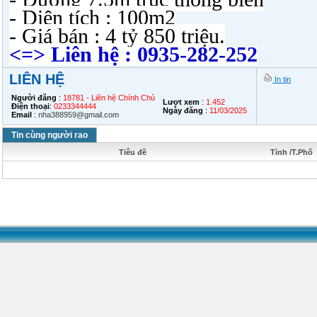
- Diện tích : 100m2
- Giá bán : 4 tỷ 850 triệu.
<=> Liên hệ : 0935-282-252
LIÊN HỆ
In tin
Người đăng
:
18781 - Liên hệ Chính Chủ
Lượt xem
:
1.452
Điện thoại
:
0233344444
Ngày đăng
:
11/03/2025
Email
:
nha388959@gmail.com
Tin cùng người rao
Tiêu đề
Tỉnh /T.Phố