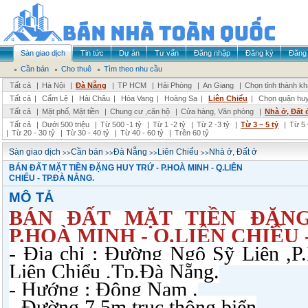
Sàn giao dịch
Tin tức
Dự án
Tư vấn
Đăng nhập
Đăng ký
Đăng 
Cần bán
Cho thuê
Tìm theo nhu cầu
Tất cả
|
Hà Nội
|
Đà Nẵng
|
TP HCM
|
Hải Phòng
|
An Giang
|
Chọn tỉnh thành k
Tất cả
|
Cẩm Lệ
|
Hải Châu
|
Hòa Vang
|
Hoàng Sa
|
Liên Chiểu
|
Chọn quận hu
Tất cả
|
Mặt phố, Mặt tiền
|
Chung cư ,căn hộ
|
Cửa hàng, Văn phòng
|
Nhà ở, Đất 
Tất cả
|
Dưới 500 triệu
|
Từ 500 -1 tỷ
|
Từ 1 -2 tỷ
|
Từ 2 -3 tỷ
|
Từ 3 – 5 tỷ
|
Từ 5 
|
Từ 20 - 30 tỷ
|
Từ 30 - 40 tỷ
|
Từ 40 - 60 tỷ
|
Trên 60 tỷ
>>
>>
>>
>>
Sàn giao dịch
Cần bán
Đà Nẵng
Liên Chiểu
Nhà ở, Đất ở
BÁN ĐẤT MẶT TIỀN ĐẶNG HUY TRỨ - P.HOÀ MINH - Q.LIÊN
CHIỂU - TP.ĐÀ NẴNG.
MÔ TẢ
BÁN ĐẤT MẶT TIỀN ĐẶNG
P.HOÀ MINH - Q.LIÊN CHIỂU 
- Địa chỉ : Đường Ngô Sỹ Liên ,
Liên Chiểu ,Tp.Đà Nẵng.
- Hướng : Đông Nam .
- Đường 7.5m trục thông biển