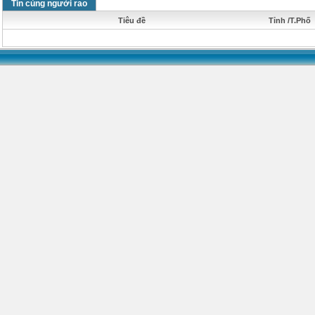
Tin cùng người rao
Tiêu đề
Tỉnh /T.Phố