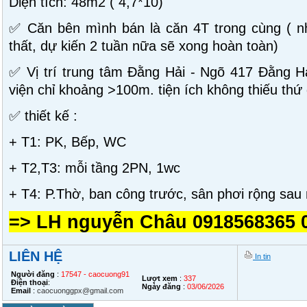
Diện tích: 48m2 ( 4,7*10)
✅ Căn bên mình bán là căn 4T trong cùng ( nh
thất, dự kiến 2 tuần nữa sẽ xong hoàn toàn)
✅ Vị trí trung tâm Đằng Hải - Ngõ 417 Đằng H
viện chỉ khoảng >100m. tiện ích không thiếu thứ 
✅ thiết kế :
+ T1: PK, Bếp, WC
+ T2,T3: mỗi tầng 2PN, 1wc
+ T4: P.Thờ, ban công trước, sân phơi rộng sau 
=> LH nguyễn Châu 0918568365 
LIÊN HỆ
In tin
Người đăng
:
17547 - caocuong91
Lượt xem
:
337
Điện thoại
:
Ngày đăng
:
03/06/2026
Email
:
caocuonggpx@gmail.com