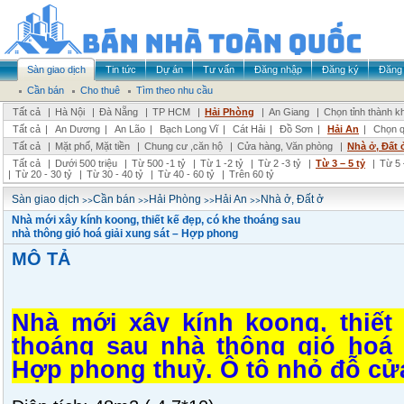
Sàn giao dịch
Tin tức
Dự án
Tư vấn
Đăng nhập
Đăng ký
Đăng 
Cần bán
Cho thuê
Tìm theo nhu cầu
Tất cả
|
Hà Nội
|
Đà Nẵng
|
TP HCM
|
Hải Phòng
|
An Giang
|
Chọn tỉnh thành k
Tất cả
|
An Dương
|
An Lão
|
Bạch Long Vĩ
|
Cát Hải
|
Đồ Sơn
|
Hải An
|
Chọn q
Tất cả
|
Mặt phố, Mặt tiền
|
Chung cư ,căn hộ
|
Cửa hàng, Văn phòng
|
Nhà ở, Đất 
Tất cả
|
Dưới 500 triệu
|
Từ 500 -1 tỷ
|
Từ 1 -2 tỷ
|
Từ 2 -3 tỷ
|
Từ 3 – 5 tỷ
|
Từ 5 
|
Từ 20 - 30 tỷ
|
Từ 30 - 40 tỷ
|
Từ 40 - 60 tỷ
|
Trên 60 tỷ
>>
>>
>>
>>
Sàn giao dịch
Cần bán
Hải Phòng
Hải An
Nhà ở, Đất ở
Nhà mới xây kính koong, thiết kế đẹp, có khe thoáng sau
nhà thông gió hoá giải xung sát – Hợp phong
MÔ TẢ
Nhà mới xây kính koong, thiết
thoáng sau nhà thông gió hoá 
Hợp phong thuỷ. Ô tô nhỏ đỗ cửa