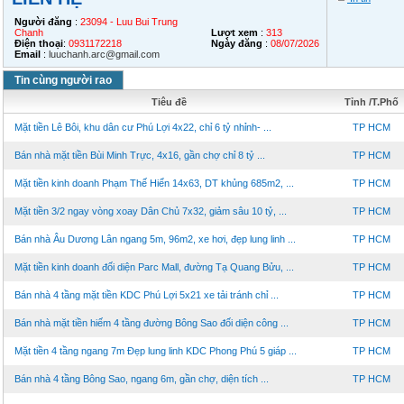
Người đăng
:
23094 - Luu Bui Trung
Chanh
Lượt xem
:
313
Điện thoại
:
0931172218
Ngày đăng
:
08/07/2026
Email
:
luuchanh.arc@gmail.com
Tin cùng người rao
Tiêu đề
Tỉnh /T.Phố
Mặt tiền Lê Bôi, khu dân cư Phú Lợi 4x22, chỉ 6 tỷ nhỉnh- ...
TP HCM
Bán nhà mặt tiền Bùi Minh Trực, 4x16, gần chợ chỉ 8 tỷ ...
TP HCM
Mặt tiền kinh doanh Phạm Thế Hiển 14x63, DT khủng 685m2, ...
TP HCM
Mặt tiền 3/2 ngay vòng xoay Dân Chủ 7x32, giảm sâu 10 tỷ, ...
TP HCM
Bán nhà Âu Dương Lân ngang 5m, 96m2, xe hơi, đẹp lung linh ...
TP HCM
Mặt tiền kinh doanh đối diện Parc Mall, đường Tạ Quang Bửu, ...
TP HCM
Bán nhà 4 tầng mặt tiền KDC Phú Lợi 5x21 xe tải tránh chỉ ...
TP HCM
Bán nhà mặt tiền hiếm 4 tầng đường Bông Sao đối diện công ...
TP HCM
Mặt tiền 4 tầng ngang 7m Đẹp lung linh KDC Phong Phú 5 giáp ...
TP HCM
Bán nhà 4 tầng Bông Sao, ngang 6m, gần chợ, diện tích ...
TP HCM