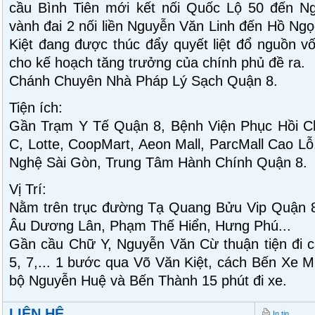
cầu Bình Tiên mới kết nối Quốc Lộ 50 đến N
vành đai 2 nối liền Nguyễn Văn Linh đến Hồ Ng
Kiệt đang được thúc đẩy quyết liệt đổ nguồn v
cho kế hoạch tăng trưởng của chính phủ đề ra.
Chánh Chuyên Nhà Pháp Lý Sạch Quận 8.
Tiện ích:
Gần Trạm Y Tế Quận 8, Bệnh Viện Phục Hồi Ch
C, Lotte, CoopMart, Aeon Mall, ParcMall Cao L
Nghệ Sài Gòn, Trung Tâm Hành Chính Quận 8.
Vị Trí:
Nằm trên trục đường Tạ Quang Bửu Vip Quận 8,
Âu Dương Lân, Phạm Thế Hiển, Hưng Phú...
Gần cầu Chữ Y, Nguyễn Văn Cừ thuận tiện đi c
5, 7,... 1 bước qua Võ Văn Kiệt, cách Bến Xe M
bộ Nguyễn Huệ và Bến Thành 15 phút đi xe.
LIÊN HỆ
In tin