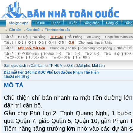
Sàn giao dịch
Tin tức
Dự án
Tư vấn
Đăng nhập
Đăng ký
Đăng 
Cần bán
Cho thuê
Tìm theo nhu cầu
Tất cả
|
Hà Nội
|
Đà Nẵng
|
TP HCM
|
Hải Phòng
|
An Giang
|
Chọn tỉnh thành kh
Tất cả
|
Q 1
|
Q 2
|
Q 3
|
Q 4
|
Q 5
|
Q.8
|
Chọn quận huyện khác
Tất cả
|
Mặt phố, Mặt tiền
|
Chung cư ,căn hộ
|
Cửa hàng, Văn phòng
|
Nhà ở, Đất
Tất cả
|
Dưới 500 triệu
|
Từ 500 -1 tỷ
|
Từ 1 -2 tỷ
|
Từ 2 -3 tỷ
|
Từ 3 – 5 tỷ
|
Từ 5 –
|
Từ 20 - 30 tỷ
|
Từ 30 - 40 tỷ
|
Từ 40 - 60 tỷ
|
Trên 60 tỷ
>>
>>
>>
>>
Sàn giao dịch
Cần bán
TP HCM
Q.8
Mặt phố, Mặt tiền
Đất mặt tiền 240m2 KDC Phú Lợi đường Phạm Thế Hiển
10x24 chỉ 15 tỷ
MÔ TẢ
Chủ thiện chí bán nhanh ra mặt tiền đường lớ
dân trí cán bộ.
Gần chợ Phú Lợi 2, Trịnh Quang Nghị, 1 bước
qua Quận 7, giáp Quận 5, Quận 10, gần Phạm T
Tiềm năng tăng trưởng lớn nhờ vào các dự án sắ