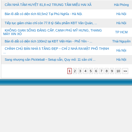
CĂN NHÀ TÂM HUYẾT 81,8 m2 TRUNG TÂM MIẾU HAI XÃ
Hải Phòng
Bán lô đất có diện tích 60,5m2 Tại Phú Nghĩa - Hà Nội.
Hà Nội
Tiếp tục giảm chào chỉ còn 77.8 tỷ-Siêu phẩm KĐT Văn Quán, ...
Hà Nội
KHÔNG GIAN SỐNG ĐẲNG CẤP, CẠNH PHÚ MỸ HƯNG, THANG
TP HCM
MÁY XIN XÒ
Bán lô đất có diện tích 100m2 tại KĐT Việt-Hàn - Phổ Yên - ...
Thái Nguyên
CHÍNH CHỦ BÁN NHÀ 5 TẦNG ĐẸP – CHỈ 2 NHÀ RA MẶT PHỐ THỊNH
Hà Nội
...
Sang nhượng sân Pickleball – Setup sẵn, Quy mô: 11 sân chỉ ...
Hà Nội
1
2
3
4
5
6
7
8
9
10
>>