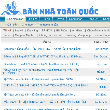
Sàn giao dịch
Tin tức
Dự án
Tư vấn
Đăng nhập
Đăng ký
Đăng 
Cần bán
Cho thuê
Tìm theo nhu cầu
Tất cả
|
Hà Nội
|
Đà Nẵng
|
TP HCM
|
Hải Phòng
|
An Giang
|
Chọn tỉnh thành kh
Tất cả
|
Mặt phố, Mặt tiền
|
Chung cư ,căn hộ
|
Cửa hàng, Văn phòng
|
Nhà ở, Đất ở
Tiêu đề
Tỉnh /T.Phố
Bán nhà 2 Tầng MẶT TIỀN đỉnh TTHC Dĩ An,giá đầu tư,Sổ Hồng ...
Bình Dương
Bán nhà 2 Tầng MẶT TIỀN đỉnh TTHC Dĩ An,giá đầu tư,Sổ Hồng ...
Bình Dương
Bán Nhanh Khu đất Nhà Vườn Tại 9 Thôn Kon Xút, xã Đăk Blà, ...
Kon Tum
SANG NHƯỢNG CLB BI-A ĐANG HOẠT ĐỘNG TẠI TÔ HIỆU ,
Hà Nội
THƯỜNG ...
🔴💥Bán cụm đất kiệt 4 lô liền kề sau lưng mặt tiền 158 Tô ...
Đà Nẵng
CHO THUÊ NHÀ NGUYÊN CĂN MẶT TIỀN – 237B LÊ QUANG ĐỊNH,
TP HCM
...
🔴💥Bán cụm đất kiệt 4 lô liền kề sau lưng mặt tiền 158 Tô ...
Đà Nẵng
CẦN BÁN ĐẤT MẶT ĐƯỜNG 477B – XÃ GIA VIỄN, TỈNH NINH BÌNH
Ninh Bình
Bán nhà 2 Tầng P.Biên Hòa,SHR đường ô tô 7 chỗ,Gần TTTM ...
Đồng Nai