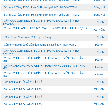
Bán nhà 2 Tầng P.Biên Hòa,SHR đường ô tô 7 chỗ,Gần TTTM ...
Đồng Nai
Bán nhà 2 Tầng P.Biên Hòa,SHR đường ô tô 7 chỗ,Gần TTTM ...
Đồng Nai
CĂN GÓC 115M NEW SÀI GÒN, 3 PHÒNG NGỦ, 4.7 TỶ, VIEW
TP HCM
THOÁNG ...
CHÍNH CHỦ BÁN NHÀ 125M2 , MẶT TIỀN 10M , KHU PHỦ THƯỢNG
Hải Phòng
...
39m - Bành Văn Trân - 2.95 Tỷ - 2 Tầng
TP HCM
Cần cho thuê nhà có diện tích 90m2 Tại Ngõ 637 Phạm Văn ...
Hà Nội
CĂN GÓC 115M NEW SÀI GÒN, 3 PHÒNG NGỦ, 4.7 TỶ, VIEW
TP HCM
THOÁNG ...
CHÍNH CHỦ CHO HỘ GIA ĐÌNH THUÊ NHÀ NGUYÊN CĂN 5 TẦNG
Hà Nội
MỚI ...
CHÍNH CHỦ CHO HỘ GIA ĐÌNH THUÊ NHÀ NGUYÊN CĂN 5 TẦNG
Hà Nội
MỚI ...
CHÍNH CHỦ CHO HỘ GIA ĐÌNH THUÊ NHÀ NGUYÊN CĂN 5 TẦNG
Hà Nội
MỚI ...
Bán nhà HXH GÒ VẤP CHỈ 7 TỶ
TP HCM
Bán nhà HXH GÒ VẤP CHỈ 7 TỶ
TP HCM
Bán nhà HXH GÒ VẤP CHỈ 7 TỶ
TP HCM
Bán nhà HXH GÒ VẤP CHỈ 7 TỶ
TP HCM