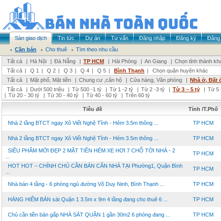
Sàn giao dịch
Tin tức
Dự án
Tư vấn
Đăng nhập
Đăng ký
Đăng 
Cần bán
Cho thuê
Tìm theo nhu cầu
Tất cả
|
Hà Nội
|
Đà Nẵng
|
TP HCM
|
Hải Phòng
|
An Giang
|
Chọn tỉnh thành kh
Tất cả
|
Q 1
|
Q 2
|
Q 3
|
Q 4
|
Q 5
|
Bình Thạnh
|
Chọn quận huyện khác
Tất cả
|
Mặt phố, Mặt tiền
|
Chung cư ,căn hộ
|
Cửa hàng, Văn phòng
|
Nhà ở, Đất 
Tất cả
|
Dưới 500 triệu
|
Từ 500 -1 tỷ
|
Từ 1 -2 tỷ
|
Từ 2 -3 tỷ
|
Từ 3 – 5 tỷ
|
Từ 5 
|
Từ 20 - 30 tỷ
|
Từ 30 - 40 tỷ
|
Từ 40 - 60 tỷ
|
Trên 60 tỷ
Tiêu đề
Tỉnh /T.Phố
Nhà 2 tầng BTCT ngay Xô Viết Nghệ Tĩnh - Hẻm 3.5m thông ...
TP HCM
Nhà 2 tầng BTCT ngay Xô Viết Nghệ Tĩnh - Hẻm 3.5m thông ...
TP HCM
SIÊU PHẨM MỚI ĐẸP 2 MẶT TIỀN HẺM XE HƠI 7 CHỖ TỚI NHÀ - 2
TP HCM
...
HOT HOT – CHÍNH CHỦ CẦN BÁN CĂN NHÀ TẠI Phường1, Quận Bình
TP HCM
...
Nhà bán 4 tầng - 6 phòng ngủ đường Võ Duy Ninh, Bình Thạnh ...
TP HCM
HÀNG HIẾM BÁN sát Quận 1 3.5m x 9m 4 tầng đang cho thuê 6 ...
TP HCM
Chủ cần tiền bán gấp NHÀ SÁT QUẬN 1 gần 30m2 6 phòng đang ...
TP HCM