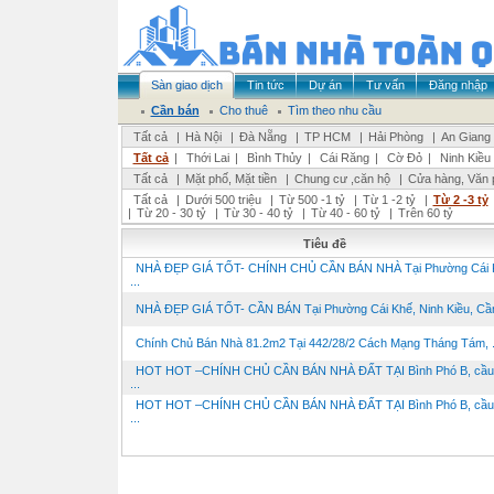
Sàn giao dịch
Tin tức
Dự án
Tư vấn
Đăng nhập
Cần bán
Cho thuê
Tìm theo nhu cầu
Tất cả
|
Hà Nội
|
Đà Nẵng
|
TP HCM
|
Hải Phòng
|
An Giang
Tất cả
|
Thới Lai
|
Bình Thủy
|
Cái Răng
|
Cờ Đỏ
|
Ninh Kiều
Tất cả
|
Mặt phố, Mặt tiền
|
Chung cư ,căn hộ
|
Cửa hàng, Văn 
Tất cả
|
Dưới 500 triệu
|
Từ 500 -1 tỷ
|
Từ 1 -2 tỷ
|
Từ 2 -3 tỷ
|
Từ 20 - 30 tỷ
|
Từ 30 - 40 tỷ
|
Từ 40 - 60 tỷ
|
Trên 60 tỷ
Tiêu đề
NHÀ ĐẸP GIÁ TỐT- CHÍNH CHỦ CẦN BÁN NHÀ Tại Phường Cái 
...
NHÀ ĐẸP GIÁ TỐT- CẦN BÁN Tại Phường Cái Khế, Ninh Kiều, Cần 
Chính Chủ Bán Nhà 81.2m2 Tại 442/28/2 Cách Mạng Tháng Tám, .
HOT HOT –CHÍNH CHỦ CẦN BÁN NHÀ ĐẤT TẠI Bình Phó B, cầu
...
HOT HOT –CHÍNH CHỦ CẦN BÁN NHÀ ĐẤT TẠI Bình Phó B, cầu
...