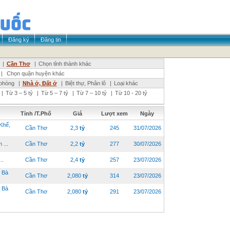
Đăng ký
Đăng tin
|
Cần Thơ
|
Chọn tỉnh thành khác
|
Chọn quận huyện khác
phòng
|
Nhà ở, Đất ở
|
Biệt thự, Phân lô
|
Loại khác
|
Từ 3 – 5 tỷ
|
Từ 5 – 7 tỷ
|
Từ 7 – 10 tỷ
|
Từ 10 - 20 tỷ
Tỉnh /T.Phố
Giá
Lượt xem
Ngày
Khế,
Cần Thơ
2,3
tỷ
245
31/07/2026
...
Cần Thơ
2,2
tỷ
277
30/07/2026
..
Cần Thơ
2,4
tỷ
257
23/07/2026
 Bà
Cần Thơ
2,080
tỷ
314
23/07/2026
 Bà
Cần Thơ
2,080
tỷ
291
23/07/2026