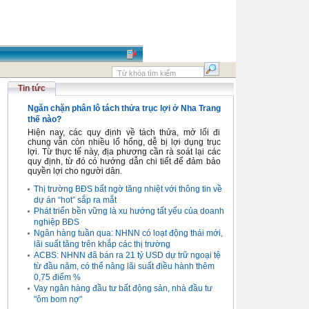
Tin tức
Ngăn chặn phân lô tách thửa trục lợi ở Nha Trang
thế nào?
Hiện nay, các quy định về tách thửa, mở lối đi
chung vẫn còn nhiều lổ hổng, dễ bị lợi dụng trục
lợi. Từ thực tế này, địa phương cần rà soát lại các
quy định, từ đó có hướng dẫn chi tiết để đảm bảo
quyền lợi cho người dân.
Thị trường BĐS bất ngờ tăng nhiệt với thông tin về
dự án “hot” sắp ra mắt
Phát triển bền vững là xu hướng tất yếu của doanh
nghiệp BĐS
Ngân hàng tuần qua: NHNN có loạt động thái mới,
lãi suất tăng trên khắp các thị trường
ACBS: NHNN đã bán ra 21 tỷ USD dự trữ ngoại tệ
từ đầu năm, có thể nâng lãi suất điều hành thêm
0,75 điểm %
Vay ngân hàng đầu tư bất động sản, nhà đầu tư
"ôm bom nợ"