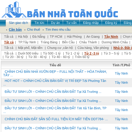
Sàn giao dịch
Tin tức
Dự án
Tư vấn
Đăng nhập
Đăng ký
Đăng 
Cần bán
Cho thuê
Tìm theo nhu cầu
Tất cả
|
Hà Nội
|
Đà Nẵng
|
TP HCM
|
Hải Phòng
|
An Giang
|
Tây Ninh
|
Chọn t
Tất cả
|
TP.Tây Ninh
|
Trảng Bàng
|
Bến Cầu
|
Châu Thành
|
Dương Minh Châu
|
Tất cả
|
Mặt phố, Mặt tiền
|
Chung cư ,căn hộ
|
Cửa hàng, Văn phòng
|
Nhà ở, Đất 
Tất cả
|
Dưới 500 triệu
|
Từ 500 -1 tỷ
|
Từ 1 -2 tỷ
|
Từ 2 -3 tỷ
|
Từ 3 – 5 tỷ
|
Từ 5 
|
Từ 20 - 30 tỷ
|
Từ 30 - 40 tỷ
|
Từ 40 - 60 tỷ
|
Trên 60 tỷ
Tiêu đề
Tỉnh /T.Phố
CHÍNH CHỦ BÁN NHÀ VƯỜN ĐẸP – FULL NỘI THẤT – HÒA THÀNH,
Tây Ninh
TÂY ...
HOT HOT – CHÍNH CHỦ CẦN BÁN ĐẤT VỊ TRÍ ĐẸP TẠI Phường Tân
Tây Ninh
...
ĐẦU TƯ SINH LỜI – CHÍNH CHỦ CẦN BÁN ĐẤT Tại Xã Trường ...
Tây Ninh
ĐẦU TƯ SINH LỜI – CHÍNH CHỦ CẦN BÁN ĐẤT Tại Xã Trường ...
Tây Ninh
ĐẦU TƯ SINH LỜI – CHÍNH CHỦ CẦN BÁN ĐẤT TẠI Xã Tân Bình, TP
Tây Ninh
...
CHÍNH CHỦ BÁN ĐẤT SẴN SỔ FULL TIỆN ÍCH MẶT TIỀN DDT784- ...
Tây Ninh
ĐẦU TƯ SINH LỜI – CHÍNH CHỦ CẦN BÁN ĐẤT Tại Xã Trường ...
Tây Ninh