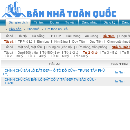
Sàn giao dịch
Tin tức
Dự án
Tư vấn
Đăng nhập
Đăng ký
Đăng 
Cần bán
Cho thuê
Tìm theo nhu cầu
Tất cả
|
Hà Nội
|
Đà Nẵng
|
TP HCM
|
Hải Phòng
|
An Giang
|
Hà Nam
|
Chọn tỉ
Tất cả
|
TP.Phủ Lý
|
Bình Lục
|
Kim Bảng
|
Duy Tiên
|
Duy Tiên
|
Chọn quận huy
Tất cả
|
Mặt phố, Mặt tiền
|
Chung cư ,căn hộ
|
Cửa hàng, Văn phòng
|
Nhà ở, Đất 
Tất cả
|
Dưới 500 triệu
|
Từ 500 -1 tỷ
|
Từ 1 -2 tỷ
|
Từ 2 -3 tỷ
|
Từ 3 – 5 tỷ
|
Từ 5 
|
Từ 20 - 30 tỷ
|
Từ 30 - 40 tỷ
|
Từ 40 - 60 tỷ
|
Trên 60 tỷ
Tiêu đề
Tỉnh /T.Phố
CHÍNH CHỦ BÁN LÔ ĐẤT ĐẸP – Ô TÔ ĐỖ CỬA – TRUNG TÂM PHỦ
Hà Nam
LÝ, ...
CHÍNH CHỦ CẦN BÁN LÔ ĐẤT CÓ VỊ TRÍ ĐẸP TẠI BÀO CỬU -
Hà Nam
THANH ...