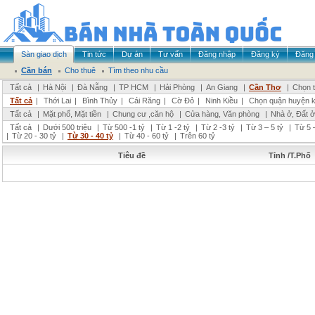
Sàn giao dịch
Tin tức
Dự án
Tư vấn
Đăng nhập
Đăng ký
Đăng 
Cần bán
Cho thuê
Tìm theo nhu cầu
Tất cả
|
Hà Nội
|
Đà Nẵng
|
TP HCM
|
Hải Phòng
|
An Giang
|
Cần Thơ
|
Chọn t
Tất cả
|
Thới Lai
|
Bình Thủy
|
Cái Răng
|
Cờ Đỏ
|
Ninh Kiều
|
Chọn quận huyện 
Tất cả
|
Mặt phố, Mặt tiền
|
Chung cư ,căn hộ
|
Cửa hàng, Văn phòng
|
Nhà ở, Đất ở
Tất cả
|
Dưới 500 triệu
|
Từ 500 -1 tỷ
|
Từ 1 -2 tỷ
|
Từ 2 -3 tỷ
|
Từ 3 – 5 tỷ
|
Từ 5 –
|
Từ 20 - 30 tỷ
|
Từ 30 - 40 tỷ
|
Từ 40 - 60 tỷ
|
Trên 60 tỷ
Tiêu đề
Tỉnh /T.Phố