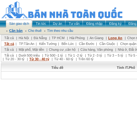
Sàn giao dịch
Tin tức
Dự án
Tư vấn
Đăng nhập
Đăng ký
Đăng 
Cần bán
Cho thuê
Tìm theo nhu cầu
Tất cả
|
Hà Nội
|
Đà Nẵng
|
TP HCM
|
Hải Phòng
|
An Giang
|
Long An
|
Chọn t
Tất cả
|
TP.Tân An
|
Kiến Tường
|
Bến Lức
|
Cần Đước
|
Cần Giuộc
|
Chọn quận
Tất cả
|
Mặt phố, Mặt tiền
|
Chung cư ,căn hộ
|
Cửa hàng, Văn phòng
|
Nhà ở, Đất ở
Tất cả
|
Dưới 500 triệu
|
Từ 500 -1 tỷ
|
Từ 1 -2 tỷ
|
Từ 2 -3 tỷ
|
Từ 3 – 5 tỷ
|
Từ 5 –
|
Từ 20 - 30 tỷ
|
Từ 30 - 40 tỷ
|
Từ 40 - 60 tỷ
|
Trên 60 tỷ
Tiêu đề
Tỉnh /T.Phố