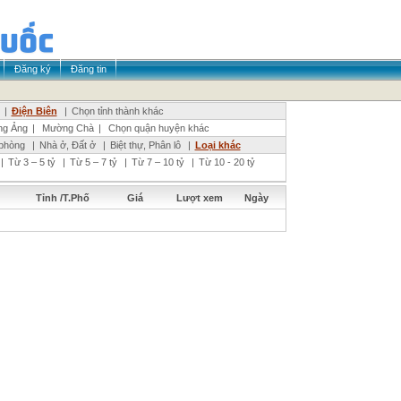
Đăng ký
Đăng tin
|
Điện Biên
|
Chọn tỉnh thành khác
g Ảng
|
Mường Chà
|
Chọn quận huyện khác
phòng
|
Nhà ở, Đất ở
|
Biệt thự, Phân lô
|
Loại khác
|
Từ 3 – 5 tỷ
|
Từ 5 – 7 tỷ
|
Từ 7 – 10 tỷ
|
Từ 10 - 20 tỷ
Tỉnh /T.Phố
Giá
Lượt xem
Ngày