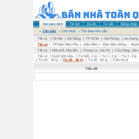
Sàn giao dịch
Tin tức
Dự án
Tư vấn
Đăng nhập
Cần bán
Cho thuê
Tìm theo nhu cầu
Tất cả
|
Hà Nội
|
Đà Nẵng
|
TP HCM
|
Hải Phòng
|
An Giang
Tất cả
|
TP.Điện Biên Phủ
|
Điện Biên
|
Điện Biên Đông
|
Mườn
Tất cả
|
Mặt phố, Mặt tiền
|
Chung cư ,căn hộ
|
Cửa hàng, Văn 
Tất cả
|
Dưới 500 triệu
|
Từ 500 -1 tỷ
|
Từ 1 -2 tỷ
|
Từ 2 -3 tỷ
|
Từ 20 - 30 tỷ
|
Từ 30 - 40 tỷ
|
Từ 40 - 60 tỷ
|
Trên 60 tỷ
Tiêu đề