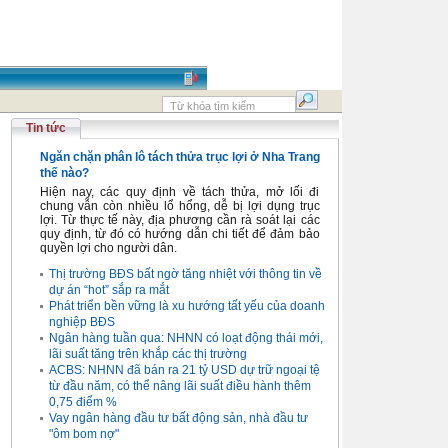
Tin tức
Ngăn chặn phân lô tách thửa trục lợi ở Nha Trang
thế nào?
Hiện nay, các quy định về tách thửa, mở lối đi
chung vẫn còn nhiều lổ hổng, dễ bị lợi dụng trục
lợi. Từ thực tế này, địa phương cần rà soát lại các
quy định, từ đó có hướng dẫn chi tiết để đảm bảo
quyền lợi cho người dân.
Thị trường BĐS bất ngờ tăng nhiệt với thông tin về
dự án “hot” sắp ra mắt
Phát triển bền vững là xu hướng tất yếu của doanh
nghiệp BĐS
Ngân hàng tuần qua: NHNN có loạt động thái mới,
lãi suất tăng trên khắp các thị trường
ACBS: NHNN đã bán ra 21 tỷ USD dự trữ ngoại tệ
từ đầu năm, có thể nâng lãi suất điều hành thêm
0,75 điểm %
Vay ngân hàng đầu tư bất động sản, nhà đầu tư
"ôm bom nợ"