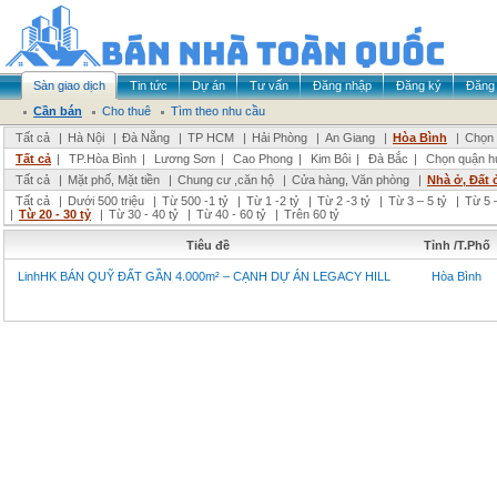
Sàn giao dịch
Tin tức
Dự án
Tư vấn
Đăng nhập
Đăng ký
Đăng 
Cần bán
Cho thuê
Tìm theo nhu cầu
Tất cả
|
Hà Nội
|
Đà Nẵng
|
TP HCM
|
Hải Phòng
|
An Giang
|
Hòa Bình
|
Chọn 
Tất cả
|
TP.Hòa Bình
|
Lương Sơn
|
Cao Phong
|
Kim Bôi
|
Đà Bắc
|
Chọn quận h
Tất cả
|
Mặt phố, Mặt tiền
|
Chung cư ,căn hộ
|
Cửa hàng, Văn phòng
|
Nhà ở, Đất 
Tất cả
|
Dưới 500 triệu
|
Từ 500 -1 tỷ
|
Từ 1 -2 tỷ
|
Từ 2 -3 tỷ
|
Từ 3 – 5 tỷ
|
Từ 5 –
|
Từ 20 - 30 tỷ
|
Từ 30 - 40 tỷ
|
Từ 40 - 60 tỷ
|
Trên 60 tỷ
Tiêu đề
Tỉnh /T.Phố
LinhHK BÁN QUỸ ĐẤT GẦN 4.000m² – CẠNH DỰ ÁN LEGACY HILL
Hòa Bình