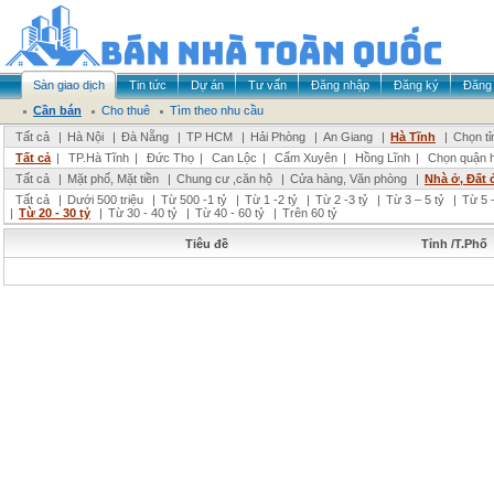
Sàn giao dịch
Tin tức
Dự án
Tư vấn
Đăng nhập
Đăng ký
Đăng 
Cần bán
Cho thuê
Tìm theo nhu cầu
Tất cả
|
Hà Nội
|
Đà Nẵng
|
TP HCM
|
Hải Phòng
|
An Giang
|
Hà Tĩnh
|
Chọn tỉ
Tất cả
|
TP.Hà Tĩnh
|
Đức Thọ
|
Can Lộc
|
Cẩm Xuyên
|
Hồng Lĩnh
|
Chọn quận 
Tất cả
|
Mặt phố, Mặt tiền
|
Chung cư ,căn hộ
|
Cửa hàng, Văn phòng
|
Nhà ở, Đất 
Tất cả
|
Dưới 500 triệu
|
Từ 500 -1 tỷ
|
Từ 1 -2 tỷ
|
Từ 2 -3 tỷ
|
Từ 3 – 5 tỷ
|
Từ 5 –
|
Từ 20 - 30 tỷ
|
Từ 30 - 40 tỷ
|
Từ 40 - 60 tỷ
|
Trên 60 tỷ
Tiêu đề
Tỉnh /T.Phố