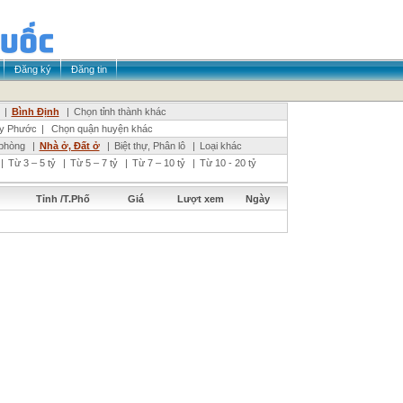
Đăng ký
Đăng tin
|
Bình Định
|
Chọn tỉnh thành khác
y Phước
|
Chọn quận huyện khác
phòng
|
Nhà ở, Đất ở
|
Biệt thự, Phân lô
|
Loại khác
|
Từ 3 – 5 tỷ
|
Từ 5 – 7 tỷ
|
Từ 7 – 10 tỷ
|
Từ 10 - 20 tỷ
Tỉnh /T.Phố
Giá
Lượt xem
Ngày