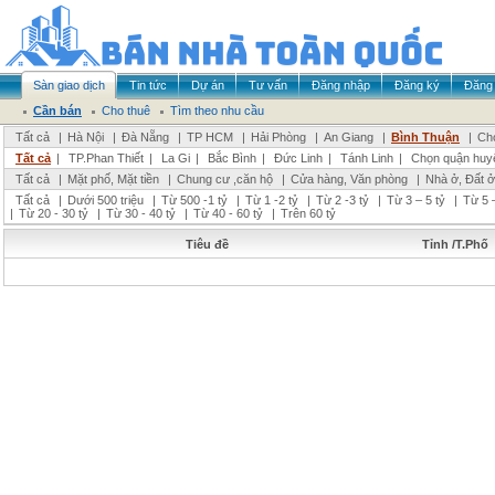
Sàn giao dịch
Tin tức
Dự án
Tư vấn
Đăng nhập
Đăng ký
Đăng 
Cần bán
Cho thuê
Tìm theo nhu cầu
Tất cả
|
Hà Nội
|
Đà Nẵng
|
TP HCM
|
Hải Phòng
|
An Giang
|
Bình Thuận
|
Chọ
Tất cả
|
TP.Phan Thiết
|
La Gi
|
Bắc Bình
|
Đức Linh
|
Tánh Linh
|
Chọn quận huy
Tất cả
|
Mặt phố, Mặt tiền
|
Chung cư ,căn hộ
|
Cửa hàng, Văn phòng
|
Nhà ở, Đất ở
Tất cả
|
Dưới 500 triệu
|
Từ 500 -1 tỷ
|
Từ 1 -2 tỷ
|
Từ 2 -3 tỷ
|
Từ 3 – 5 tỷ
|
Từ 5 –
|
Từ 20 - 30 tỷ
|
Từ 30 - 40 tỷ
|
Từ 40 - 60 tỷ
|
Trên 60 tỷ
Tiêu đề
Tỉnh /T.Phố