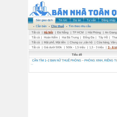
Sàn giao dịch
Tin tức
Dự án
Tư vấn
Đăng nhập
Cần bán
Cho thuê
Tìm theo nhu cầu
Tất cả
|
Hà Nội
|
Đà Nẵng
|
TP HCM
|
Hải Phòng
|
An Giang
Tất cả
|
Hoàn Kiếm
|
Hai Bà Trưng
|
Đống Đa
|
Tây Hồ
|
Tha
Tất cả
|
Mặt phố, Mặt tiền
|
Chung cư ,căn hộ
|
Cửa hàng, Văn 
Tất cả
|
Giá dưới 500k
|
500k - 1,5 triệu
|
1,5 - 3 triệu
|
3 - 6 t
Tiêu đề
CẦN TÌM 1–2 BẠN NỮ THUÊ PHÒNG – PHÒNG XINH, RIÊNG TƯ
...