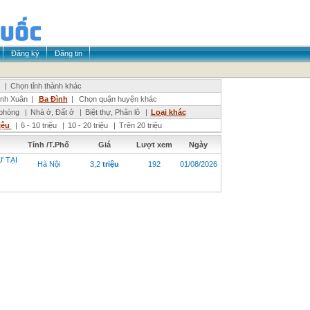
Đăng ký
Đăng tin
|
Chọn tỉnh thành khác
nh Xuân
|
Ba Đình
|
Chọn quận huyện khác
phòng
|
Nhà ở, Đất ở
|
Biệt thự, Phân lô
|
Loại khác
riệu
|
6 - 10 triệu
|
10 - 20 triệu
|
Trên 20 triệu
Tỉnh /T.Phố
Giá
Lượt xem
Ngày
 TẠI
Hà Nội
3,2
triệu
192
01/08/2026