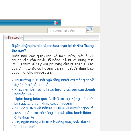
Tin tức
Ngăn chặn phân lô tách thửa trục lợi ở Nha Trang
thế nào?
Hiện nay, các quy định về tách thửa, mở lối đi
chung vẫn còn nhiều lổ hổng, dễ bị lợi dụng trục
lợi. Từ thực tế này, địa phương cần rà soát lại các
quy định, từ đó có hướng dẫn chi tiết để đảm bảo
quyền lợi cho người dân.
Thị trường BĐS bất ngờ tăng nhiệt với thông tin về
dự án “hot” sắp ra mắt
Phát triển bền vững là xu hướng tất yếu của doanh
nghiệp BĐS
Ngân hàng tuần qua: NHNN có loạt động thái mới,
lãi suất tăng trên khắp các thị trường
ACBS: NHNN đã bán ra 21 tỷ USD dự trữ ngoại tệ
từ đầu năm, có thể nâng lãi suất điều hành thêm
0,75 điểm %
Vay ngân hàng đầu tư bất động sản, nhà đầu tư
"ôm bom nợ"