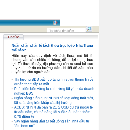
Tin tức
Ngăn chặn phân lô tách thửa trục lợi ở Nha Trang
thế nào?
Hiện nay, các quy định về tách thửa, mở lối đi
chung vẫn còn nhiều lổ hổng, dễ bị lợi dụng trục
lợi. Từ thực tế này, địa phương cần rà soát lại các
quy định, từ đó có hướng dẫn chi tiết để đảm bảo
quyền lợi cho người dân.
Thị trường BĐS bất ngờ tăng nhiệt với thông tin về
dự án “hot” sắp ra mắt
Phát triển bền vững là xu hướng tất yếu của doanh
nghiệp BĐS
Ngân hàng tuần qua: NHNN có loạt động thái mới,
lãi suất tăng trên khắp các thị trường
ACBS: NHNN đã bán ra 21 tỷ USD dự trữ ngoại tệ
từ đầu năm, có thể nâng lãi suất điều hành thêm
0,75 điểm %
Vay ngân hàng đầu tư bất động sản, nhà đầu tư
"ôm bom nợ"