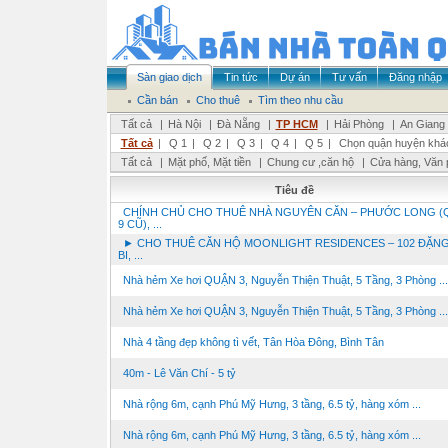
Sàn giao dịch
Tin tức
Dự án
Tư vấn
Đăng nhập
Cần bán
Cho thuê
Tìm theo nhu cầu
Tất cả
|
Hà Nội
|
Đà Nẵng
|
TP HCM
|
Hải Phòng
|
An Giang
Tất cả
|
Q 1
|
Q 2
|
Q 3
|
Q 4
|
Q 5
|
Chọn quận huyện khá
Tất cả
|
Mặt phố, Mặt tiền
|
Chung cư ,căn hộ
|
Cửa hàng, Văn 
Tiêu đề
CHÍNH CHỦ CHO THUÊ NHÀ NGUYÊN CĂN – PHƯỚC LONG (
9 CŨ), ...
► CHO THUÊ CĂN HỘ MOONLIGHT RESIDENCES – 102 ĐẶNG
BI, ...
Nhà hẻm Xe hơi QUẬN 3, Nguyễn Thiện Thuật, 5 Tầng, 3 Phòng ...
Nhà hẻm Xe hơi QUẬN 3, Nguyễn Thiện Thuật, 5 Tầng, 3 Phòng ...
Nhà 4 tầng đẹp không tì vết, Tân Hòa Đông, Bình Tân
40m - Lê Văn Chí - 5 tỷ
Nhà rộng 6m, cạnh Phú Mỹ Hưng, 3 tầng, 6.5 tỷ, hàng xóm ...
Nhà rộng 6m, cạnh Phú Mỹ Hưng, 3 tầng, 6.5 tỷ, hàng xóm ...