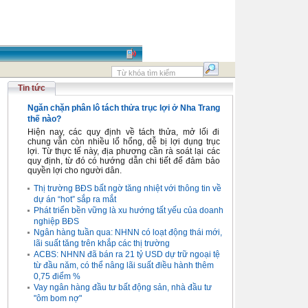
Tin tức
Ngăn chặn phân lô tách thửa trục lợi ở Nha Trang
thế nào?
Hiện nay, các quy định về tách thửa, mở lối đi
chung vẫn còn nhiều lổ hổng, dễ bị lợi dụng trục
lợi. Từ thực tế này, địa phương cần rà soát lại các
quy định, từ đó có hướng dẫn chi tiết để đảm bảo
quyền lợi cho người dân.
Thị trường BĐS bất ngờ tăng nhiệt với thông tin về
dự án “hot” sắp ra mắt
Phát triển bền vững là xu hướng tất yếu của doanh
nghiệp BĐS
Ngân hàng tuần qua: NHNN có loạt động thái mới,
lãi suất tăng trên khắp các thị trường
ACBS: NHNN đã bán ra 21 tỷ USD dự trữ ngoại tệ
từ đầu năm, có thể nâng lãi suất điều hành thêm
0,75 điểm %
Vay ngân hàng đầu tư bất động sản, nhà đầu tư
"ôm bom nợ"