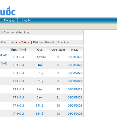
Đăng ký
Đăng tin
|
Chọn tỉnh thành khác
c
phòng
|
Nhà ở, Đất ở
|
Biệt thự, Phân lô
|
Loại khác
Tỉnh /T.Phố
Giá
Lượt xem
Ngày
QUẬN
TP HCM
12,5
triệu
0
06/08/2026
 VĂN
TP HCM
13
triệu
0
06/08/2026
TP HCM
5,7
tỷ
0
06/08/2026
TP HCM
5,7
tỷ
0
06/08/2026
TP HCM
9
tỷ
19
06/08/2026
TP HCM
5
tỷ
21
06/08/2026
TP HCM
6,5
tỷ
24
06/08/2026
TP HCM
6,5
tỷ
28
06/08/2026