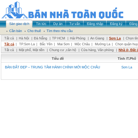
Sàn giao dịch
Tin tức
Dự án
Tư vấn
Đăng nhập
Đăng ký
Đăng 
Cần bán
Cho thuê
Tìm theo nhu cầu
Tất cả
|
Hà Nội
|
Đà Nẵng
|
TP HCM
|
Hải Phòng
|
An Giang
|
Sơn La
|
Chọn tỉ
Tất cả
|
TP.Sơn La
|
Bắc Yên
|
Mai Sơn
|
Mộc Châu
|
Mường La
|
Chọn quận huy
Tất cả
|
Mặt phố, Mặt tiền
|
Chung cư ,căn hộ
|
Cửa hàng, Văn phòng
|
Nhà ở, Đất 
Tiêu đề
Tỉnh /T.Phố
BÁN ĐẤT ĐẸP – TRUNG TÂM HÀNH CHÍNH MỚI MỘC CHÂU
Sơn La