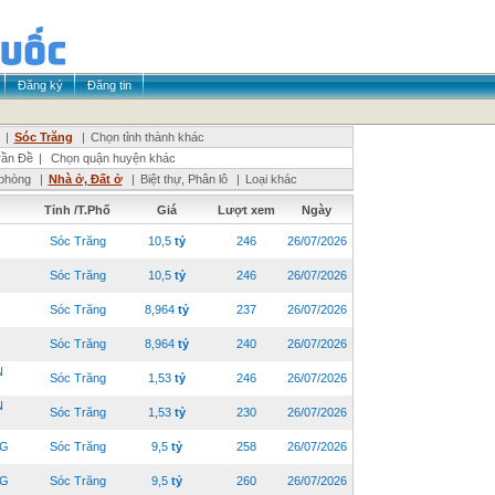
Đăng ký
Đăng tin
|
Sóc Trăng
|
Chọn tỉnh thành khác
rần Đề
|
Chọn quận huyện khác
phòng
|
Nhà ở, Đất ở
|
Biệt thự, Phân lô
|
Loại khác
Tỉnh /T.Phố
Giá
Lượt xem
Ngày
Sóc Trăng
10,5
tỷ
246
26/07/2026
Sóc Trăng
10,5
tỷ
246
26/07/2026
Sóc Trăng
8,964
tỷ
237
26/07/2026
Sóc Trăng
8,964
tỷ
240
26/07/2026
N
Sóc Trăng
1,53
tỷ
246
26/07/2026
N
Sóc Trăng
1,53
tỷ
230
26/07/2026
NG
Sóc Trăng
9,5
tỷ
258
26/07/2026
NG
Sóc Trăng
9,5
tỷ
260
26/07/2026