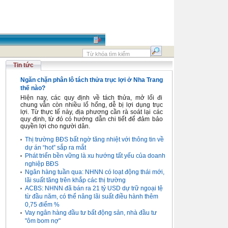
Tin tức
Ngăn chặn phân lô tách thửa trục lợi ở Nha Trang
thế nào?
Hiện nay, các quy định về tách thửa, mở lối đi
chung vẫn còn nhiều lổ hổng, dễ bị lợi dụng trục
lợi. Từ thực tế này, địa phương cần rà soát lại các
quy định, từ đó có hướng dẫn chi tiết để đảm bảo
quyền lợi cho người dân.
Thị trường BĐS bất ngờ tăng nhiệt với thông tin về
dự án “hot” sắp ra mắt
Phát triển bền vững là xu hướng tất yếu của doanh
nghiệp BĐS
Ngân hàng tuần qua: NHNN có loạt động thái mới,
lãi suất tăng trên khắp các thị trường
ACBS: NHNN đã bán ra 21 tỷ USD dự trữ ngoại tệ
từ đầu năm, có thể nâng lãi suất điều hành thêm
0,75 điểm %
Vay ngân hàng đầu tư bất động sản, nhà đầu tư
"ôm bom nợ"