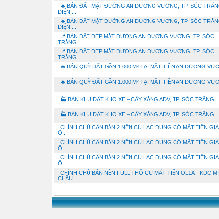
🔥 BÁN ĐẤT MẶT ĐƯỜNG AN DƯƠNG VƯƠNG, TP. SÓC TRĂN
DIỆN ...
🔥 BÁN ĐẤT MẶT ĐƯỜNG AN DƯƠNG VƯƠNG, TP. SÓC TRĂN
DIỆN ...
📍 BÁN ĐẤT ĐẸP MẶT ĐƯỜNG AN DƯƠNG VƯƠNG, TP. SÓC
TRĂNG
📍 BÁN ĐẤT ĐẸP MẶT ĐƯỜNG AN DƯƠNG VƯƠNG, TP. SÓC
TRĂNG
🔥 BÁN QUỸ ĐẤT GẦN 1.000 M² TẠI MẶT TIỀN AN DƯƠNG VƯ
...
🔥 BÁN QUỸ ĐẤT GẦN 1.000 M² TẠI MẶT TIỀN AN DƯƠNG VƯ
...
🏭 BÁN KHU ĐẤT KHO XE – CÂY XĂNG ADV, TP. SÓC TRĂNG
🏭 BÁN KHU ĐẤT KHO XE – CÂY XĂNG ADV, TP. SÓC TRĂNG
CHÍNH CHỦ CẦN BÁN 2 NỀN CÙ LAO DUNG CÓ MẶT TIỀN GIÁ
Ô ...
CHÍNH CHỦ CẦN BÁN 2 NỀN CÙ LAO DUNG CÓ MẶT TIỀN GIÁ
Ô ...
CHÍNH CHỦ CẦN BÁN 2 NỀN CÙ LAO DUNG CÓ MẶT TIỀN GIÁ
Ô ...
CHÍNH CHỦ BÁN NỀN FULL THỔ CƯ MẶT TIỀN QL1A – KDC M
CHÂU ...