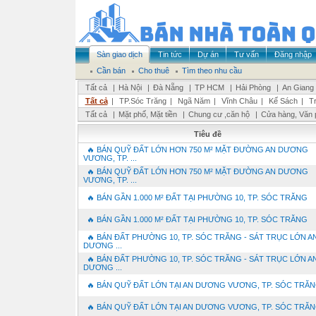
Sàn giao dịch
Tin tức
Dự án
Tư vấn
Đăng nhập
Cần bán
Cho thuê
Tìm theo nhu cầu
Tất cả
|
Hà Nội
|
Đà Nẵng
|
TP HCM
|
Hải Phòng
|
An Giang
Tất cả
|
TP.Sóc Trăng
|
Ngã Năm
|
Vĩnh Châu
|
Kế Sách
|
T
Tất cả
|
Mặt phố, Mặt tiền
|
Chung cư ,căn hộ
|
Cửa hàng, Văn 
Tiêu đề
🔥 BÁN QUỸ ĐẤT LỚN HƠN 750 M² MẶT ĐƯỜNG AN DƯƠNG
VƯƠNG, TP. ...
🔥 BÁN QUỸ ĐẤT LỚN HƠN 750 M² MẶT ĐƯỜNG AN DƯƠNG
VƯƠNG, TP. ...
🔥 BÁN GẦN 1.000 M² ĐẤT TẠI PHƯỜNG 10, TP. SÓC TRĂNG
🔥 BÁN GẦN 1.000 M² ĐẤT TẠI PHƯỜNG 10, TP. SÓC TRĂNG
🔥 BÁN ĐẤT PHƯỜNG 10, TP. SÓC TRĂNG - SÁT TRỤC LỚN A
DƯƠNG ...
🔥 BÁN ĐẤT PHƯỜNG 10, TP. SÓC TRĂNG - SÁT TRỤC LỚN A
DƯƠNG ...
🔥 BÁN QUỸ ĐẤT LỚN TẠI AN DƯƠNG VƯƠNG, TP. SÓC TRĂ
🔥 BÁN QUỸ ĐẤT LỚN TẠI AN DƯƠNG VƯƠNG, TP. SÓC TRĂ