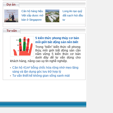
Dự án
Căn hộ hàng hiệu
Long An tạo quỹ
Việt sắp được mở
đất sạch hút đầu
bán ở Singapore
tư
Tư vấn
5 kiến thức phong thủy cơ bản
môi giới bất động sản nên biết
Trong “biển” kiến thức về phong
thủy, môi giới bất động sản cần
nắm vững 5 kiến thức cơ bản
dưới đây để tư vấn đúng cho
khách hàng, nâng cao uy tín nghề nghiệp.
Căn hộ 41m² bỗng chốc hóa rộng nhờ mẹo tăng
sáng và tận dụng góc lưu trữ hợp lý
Tư vấn thiết kế không gian sống xanh mát