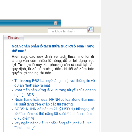
Tin tức
Ngăn chặn phân lô tách thửa trục lợi ở Nha Trang
thế nào?
Hiện nay, các quy định về tách thửa, mở lối đi
chung vẫn còn nhiều lổ hổng, dễ bị lợi dụng trục
lợi. Từ thực tế này, địa phương cần rà soát lại các
quy định, từ đó có hướng dẫn chi tiết để đảm bảo
quyền lợi cho người dân.
Thị trường BĐS bất ngờ tăng nhiệt với thông tin về
dự án “hot” sắp ra mắt
Phát triển bền vững là xu hướng tất yếu của doanh
nghiệp BĐS
Ngân hàng tuần qua: NHNN có loạt động thái mới,
lãi suất tăng trên khắp các thị trường
ACBS: NHNN đã bán ra 21 tỷ USD dự trữ ngoại tệ
từ đầu năm, có thể nâng lãi suất điều hành thêm
0,75 điểm %
Vay ngân hàng đầu tư bất động sản, nhà đầu tư
"ôm bom nợ"