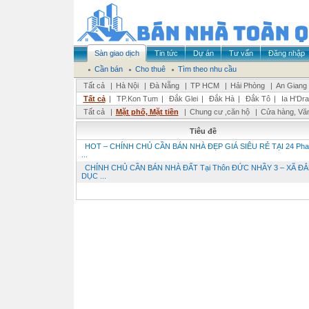
Sàn giao dịch
Tin tức
Dự án
Tư vấn
Đăng nhập
Cần bán
Cho thuê
Tìm theo nhu cầu
Tất cả
|
Hà Nội
|
Đà Nẵng
|
TP HCM
|
Hải Phòng
|
An Giang
Tất cả
|
TP.Kon Tum
|
Đắk Glei
|
Đắk Hà
|
Đắk Tô
|
Ia H'Dra
Tất cả
|
Mặt phố, Mặt tiền
|
Chung cư ,căn hộ
|
Cửa hàng, Vă
Tiêu đề
HOT – CHÍNH CHỦ CẦN BÁN NHÀ ĐẸP GIÁ SIÊU RẺ TẠI 24 Pha
...
CHÍNH CHỦ CẦN BÁN NHÀ ĐẤT Tại Thôn ĐỨC NHẦY 3 – XÃ ĐẮ
DỤC ...