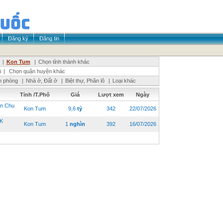
Đăng ký
Đăng tin
|
Kon Tum
|
Chọn tỉnh thành khác
i
|
Chọn quận huyện khác
n phòng
|
Nhà ở, Đất ở
|
Biệt thự, Phân lô
|
Loại khác
Tỉnh /T.Phố
Giá
Lượt xem
Ngày
n Chu
Kon Tum
9,6
tỷ
342
22/07/2026
K
Kon Tum
1
nghìn
392
16/07/2026