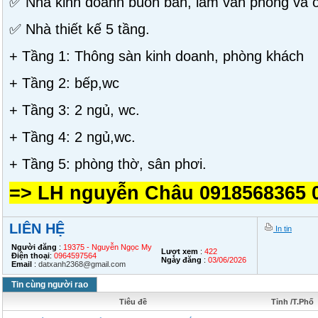
✅ Nhà kinh doanh buôn bán, làm văn phòng và 
✅ Nhà thiết kế 5 tầng.
+ Tầng 1: Thông sàn kinh doanh, phòng khách
+ Tầng 2: bếp,wc
+ Tầng 3: 2 ngủ, wc.
+ Tầng 4: 2 ngủ,wc.
+ Tầng 5: phòng thờ, sân phơi.
=> LH nguyễn Châu 0918568365 
LIÊN HỆ
In tin
Người đăng
:
19375 - Nguyễn Ngọc My
Lượt xem
:
422
Điện thoại
:
0964597564
Ngày đăng
:
03/06/2026
Email
:
datxanh2368@gmail.com
Tin cùng người rao
Tiêu đề
Tỉnh /T.Phố