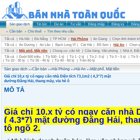
Sàn giao dịch
Tin tức
Dự án
Tư vấn
Đăng nhập
Đăng ký
Đăng 
Cần bán
Cho thuê
Tìm theo nhu cầu
Tất cả
|
Hà Nội
|
Đà Nẵng
|
TP HCM
|
Hải Phòng
|
An Giang
|
Chọn tỉnh thành k
Tất cả
|
An Dương
|
An Lão
|
Bạch Long Vĩ
|
Cát Hải
|
Đồ Sơn
|
Hải An
|
Chọn q
Tất cả
|
Mặt phố, Mặt tiền
|
Chung cư ,căn hộ
|
Cửa hàng, Văn phòng
|
Nhà ở, Đất
Tất cả
|
Dưới 500 triệu
|
Từ 500 -1 tỷ
|
Từ 1 -2 tỷ
|
Từ 2 -3 tỷ
|
Từ 3 – 5 tỷ
|
Từ 5 –
|
Từ 20 - 30 tỷ
|
Từ 30 - 40 tỷ
|
Từ 40 - 60 tỷ
|
Trên 60 tỷ
>>
>>
>>
>>
Sàn giao dịch
Cần bán
Hải Phòng
Hải An
Mặt phố, Mặt tiền
Giá chỉ 10,x tỷ có ngay căn nhà Diện tích 73,1m2 ( 4,3*7) mặt
đường Đằng Hải, thang máy, vỉa hè ô
MÔ TẢ
Giá chỉ 10,x tỷ có ngay căn nhà 
( 4,3*7) mặt đường Đằng Hải, tha
tô ngõ 2.