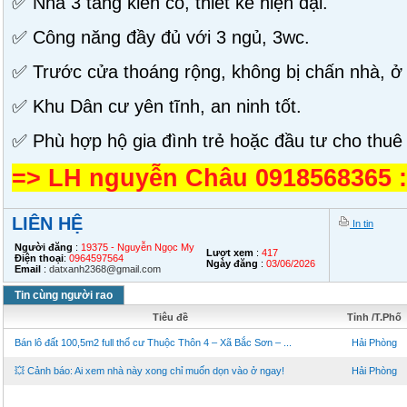
✅ Nhà 3 tầng kiên cố, thiết kế hiện đại.
✅ Công năng đầy đủ với 3 ngủ, 3wc.
✅ Trước cửa thoáng rộng, không bị chấn nhà, ở r
✅ Khu Dân cư yên tĩnh, an ninh tốt.
✅ Phù hợp hộ gia đình trẻ hoặc đầu tư cho thuê
=> LH nguyễn Châu 0918568365 :
LIÊN HỆ
In tin
Người đăng
:
19375 - Nguyễn Ngọc My
Lượt xem
:
417
Điện thoại
:
0964597564
Ngày đăng
:
03/06/2026
Email
:
datxanh2368@gmail.com
Tin cùng người rao
Tiêu đề
Tỉnh /T.Phố
Bán lô đất 100,5m2 full thổ cư Thuộc Thôn 4 – Xã Bắc Sơn – ...
Hải Phòng
💥 Cảnh báo: Ai xem nhà này xong chỉ muốn dọn vào ở ngay!
Hải Phòng