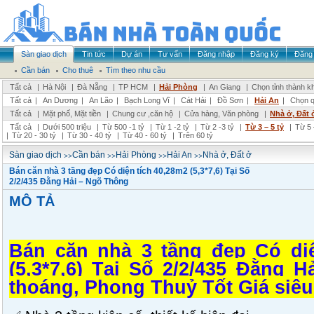
Sàn giao dịch
Tin tức
Dự án
Tư vấn
Đăng nhập
Đăng ký
Đăng 
Cần bán
Cho thuê
Tìm theo nhu cầu
Tất cả
|
Hà Nội
|
Đà Nẵng
|
TP HCM
|
Hải Phòng
|
An Giang
|
Chọn tỉnh thành k
Tất cả
|
An Dương
|
An Lão
|
Bạch Long Vĩ
|
Cát Hải
|
Đồ Sơn
|
Hải An
|
Chọn q
Tất cả
|
Mặt phố, Mặt tiền
|
Chung cư ,căn hộ
|
Cửa hàng, Văn phòng
|
Nhà ở, Đất 
Tất cả
|
Dưới 500 triệu
|
Từ 500 -1 tỷ
|
Từ 1 -2 tỷ
|
Từ 2 -3 tỷ
|
Từ 3 – 5 tỷ
|
Từ 5 
|
Từ 20 - 30 tỷ
|
Từ 30 - 40 tỷ
|
Từ 40 - 60 tỷ
|
Trên 60 tỷ
>>
>>
>>
>>
Sàn giao dịch
Cần bán
Hải Phòng
Hải An
Nhà ở, Đất ở
Bán căn nhà 3 tầng đẹp Có diện tích 40,28m2 (5,3*7,6) Tại Số
2/2/435 Đằng Hải – Ngõ Thông
MÔ TẢ
Bán căn nhà 3 tầng đẹp Có diệ
(5,3*7,6) Tại Số 2/2/435 Đằng 
thoáng, Phong Thuỷ Tốt Giá siêu r