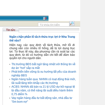
Tin tức
Ngăn chặn phân lô tách thửa trục lợi ở Nha Trang
thế nào?
Hiện nay, các quy định về tách thửa, mở lối đi
chung vẫn còn nhiều lổ hổng, dễ bị lợi dụng trục
lợi. Từ thực tế này, địa phương cần rà soát lại các
quy định, từ đó có hướng dẫn chi tiết để đảm bảo
quyền lợi cho người dân.
Thị trường BĐS bất ngờ tăng nhiệt với thông tin về
dự án “hot” sắp ra mắt
Phát triển bền vững là xu hướng tất yếu của doanh
nghiệp BĐS
Ngân hàng tuần qua: NHNN có loạt động thái mới,
lãi suất tăng trên khắp các thị trường
ACBS: NHNN đã bán ra 21 tỷ USD dự trữ ngoại tệ
từ đầu năm, có thể nâng lãi suất điều hành thêm
0,75 điểm %
Vay ngân hàng đầu tư bất động sản, nhà đầu tư
"ôm bom nợ"