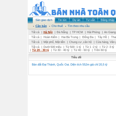
Sàn giao dịch
Tin tức
Dự án
Tư vấn
Đăng nhập
Cần bán
Cho thuê
Tìm theo nhu cầu
Tất cả
|
Hà Nội
|
Đà Nẵng
|
TP HCM
|
Hải Phòng
|
An Giang
Tất cả
|
Hoàn Kiếm
|
Hai Bà Trưng
|
Đống Đa
|
Tây Hồ
|
Tha
Tất cả
|
Mặt phố, Mặt tiền
|
Chung cư ,căn hộ
|
Cửa hàng, Văn 
Tất cả
|
Dưới 500 triệu
|
Từ 500 -1 tỷ
|
Từ 1 -2 tỷ
|
Từ 2 -3 tỷ
|
Từ 20 - 30 tỷ
|
Từ 30 - 40 tỷ
|
Từ 40 - 60 tỷ
|
Trên 60 tỷ
Tiêu đề
Bán đất Đại Thành, Quốc Oai. Diện tích 552m giá chỉ 20,5 tỷ