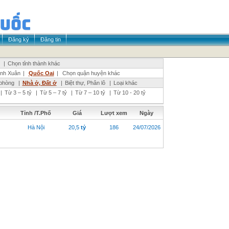
Đăng ký
Đăng tin
|
Chọn tỉnh thành khác
nh Xuân
|
Quốc Oai
|
Chọn quận huyện khác
phòng
|
Nhà ở, Đất ở
|
Biệt thự, Phân lô
|
Loại khác
|
Từ 3 – 5 tỷ
|
Từ 5 – 7 tỷ
|
Từ 7 – 10 tỷ
|
Từ 10 - 20 tỷ
Tỉnh /T.Phố
Giá
Lượt xem
Ngày
Hà Nội
20,5
tỷ
186
24/07/2026