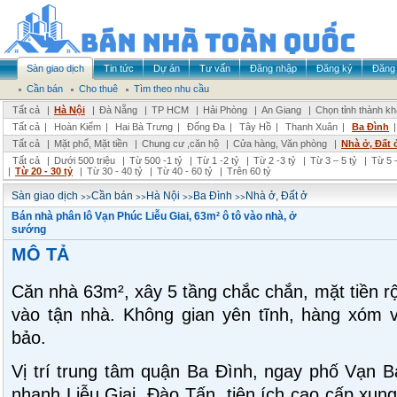
Sàn giao dịch
Tin tức
Dự án
Tư vấn
Đăng nhập
Đăng ký
Đăng 
Cần bán
Cho thuê
Tìm theo nhu cầu
Tất cả
|
Hà Nội
|
Đà Nẵng
|
TP HCM
|
Hải Phòng
|
An Giang
|
Chọn tỉnh thành k
Tất cả
|
Hoàn Kiếm
|
Hai Bà Trưng
|
Đống Đa
|
Tây Hồ
|
Thanh Xuân
|
Ba Đình
Tất cả
|
Mặt phố, Mặt tiền
|
Chung cư ,căn hộ
|
Cửa hàng, Văn phòng
|
Nhà ở, Đất 
Tất cả
|
Dưới 500 triệu
|
Từ 500 -1 tỷ
|
Từ 1 -2 tỷ
|
Từ 2 -3 tỷ
|
Từ 3 – 5 tỷ
|
Từ 5 –
|
Từ 20 - 30 tỷ
|
Từ 30 - 40 tỷ
|
Từ 40 - 60 tỷ
|
Trên 60 tỷ
>>
>>
>>
>>
Sàn giao dịch
Cần bán
Hà Nội
Ba Đình
Nhà ở, Đất ở
Bán nhà phân lô Vạn Phúc Liễu Giai, 63m² ô tô vào nhà, ở
sướng
MÔ TẢ
Căn nhà 63m², xây 5 tầng chắc chắn, mặt tiền r
vào tận nhà. Không gian yên tĩnh, hàng xóm 
bảo.
Vị trí trung tâm quận Ba Đình, ngay phố Vạn B
nhanh Liễu Giai, Đào Tấn, tiện ích cao cấp xun