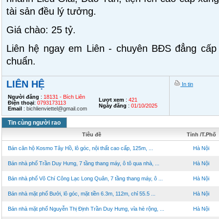
tài sản đều lý tưởng.
Giá chào: 25 tỷ.
Liên hệ ngay em Liên - chuyên BĐS đẳng cấp 
chuẩn.
LIÊN HỆ
In tin
Người đăng
:
18131 - Bích Liên
Lượt xem
:
421
Điện thoại
:
0793173113
Ngày đăng
:
01/10/2025
Email
:
bichlienviettel@gmail.com
Tin cùng người rao
Tiêu đề
Tỉnh /T.Phố
Bán căn hộ Kosmo Tây Hồ, lô góc, nội thất cao cấp, 125m, ...
Hà Nội
Bán nhà phố Trần Duy Hưng, 7 tầng thang máy, ô tô qua nhà, ...
Hà Nội
Bán nhà phố Võ Chí Công Lạc Long Quân, 7 tầng thang máy, ô ...
Hà Nội
Bán nhà mặt phố Bưởi, lô góc, mặt tiền 6.3m, 112m, chỉ 55.5 ...
Hà Nội
Bán nhà mặt phố Nguyễn Thị Định Trần Duy Hưng, vỉa hè rộng, ...
Hà Nội